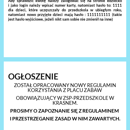
Aby sprawdzić kwotę należy zalogować się na stronie edziecko
i jako login należy wpisać numer karty, natomiast hasło to: 1111
dla dzieci, które uczęszczały do przedszkola w ubiegłym roku,
natomiast nowo przyjęte dzieci mają hasło : 1111111111 (takie
jest hasło wyjściowe, jeżeli nikt sam sobie nie zmienił na inne)
OGŁOSZENIE
ZOSTAŁ OPRACOWANY NOWY REGULAMIN
KORZYSTANIA Z PLACU ZABAW
OBOWIĄZUJĄCY W ZSP-PRZEDSZKOLE W
KRASNEM.
PROSIMY O ZAPOZNANIE SIĘ Z REGULAMINEM
I PRZESTRZEGANIE ZASAD W NIM ZAWARTYCH.