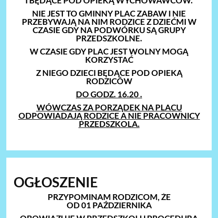
I BĘDĄCE POD OPIEKĄ WYCHOWAWCÓW.
NIE JEST TO GMINNY PLAC ZABAW I NIE
PRZEBYWAJĄ NA NIM RODZICE Z DZIEĆMI W
CZASIE GDY NA PODWÓRKU SĄ GRUPY
PRZEDSZKOLNE.
W CZASIE GDY PLAC JEST WOLNY MOGĄ
KORZYSTAĆ
Z NIEGO DZIECI BĘDĄCE POD OPIEKĄ
RODZICÓW
DO GODZ. 16.20 .
WÓWCZAS ZA PORZĄDEK NA PLACU
ODPOWIADAJĄ RODZICE A NIE PRACOWNICY
PRZEDSZKOLA.
OGŁOSZENIE
PRZYPOMINAM RODZICOM, ŻE
OD 01 PAŹDZIERNIKA