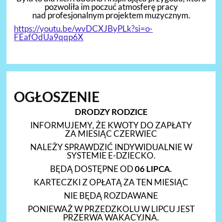
pozwoliła im poczuć atmosferę pracy
nad profesjonalnym projektem muzycznym.
https://youtu.be/wvDCXJByPLk?si=o-
FEafOdUa9qqp6X
OGŁOSZENIE
DRODZY RODZICE
INFORMUJEMY, ŻE KWOTY DO ZAPŁATY
ZA MIESIĄC CZERWIEC
NALEŻY SPRAWDZIĆ INDYWIDUALNIE W
SYSTEMIE E-DZIECKO.
BĘDĄ DOSTĘPNE OD
06 LIPCA
.
KARTECZKI Z OPŁATĄ ZA TEN MIESIĄC
NIE BĘDĄ ROZDAWANE
PONIEWAŻ W PRZEDZKOLU W LIPCU JEST
PRZERWA WAKACYJNA.