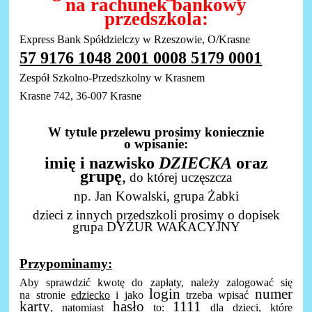
na rachunek bankowy
przedszkola:
Express Bank Spółdzielczy w Rzeszowie, O/Krasne
57 9176 1048 2001 0008 5179 0001
Zespół Szkolno-Przedszkolny w Krasnem
Krasne 742, 36-007 Krasne
W tytule przelewu prosimy koniecznie
o wpisanie:
imię i nazwisko
DZIECKA
oraz
grupę
,
do której uczęszcza
np. Jan Kowalski, grupa Żabki
dzieci z innych przedszkoli prosimy o dopisek
grupa DYŻUR WAKACYJNY
Przypominamy:
Aby sprawdzić kwotę do zapłaty, należy zalogować się
login
numer
na stronie
edziecko
i jako
trzeba wpisać
karty
hasło
1111
, natomiast
to:
dla dzieci, które