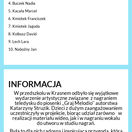
4. Buczek Nadia
5. Kacała Marcel
6. Kmiotek Franciszek
7. Kmiotek Jagoda
8. Kolbusz David
9. Lech Lara
10. Nabożny Jan
INFORMACJA
W przedszkolu w Krasnem odbyło się wyjątkowe
wydarzenie artystyczne związane z nagraniem
teledysku do piosenki ,,Graj Melodio'' autorstwa
Katarzyny Struzik. Dzieci z dużym zaangażowaniem
uczestniczyły w projekcie, biorąc udział zarówno w
realizacji materiału wideo, jak i w nagraniu wokalu
do utworu w studiu nagrań.
Była to dla nich radosna i inspirująca przygoda, która