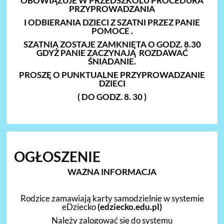
OBOWIĄZUJE W PRZEDSZKOLU PROCEDURA
PRZYPROWADZANIA
I ODBIERANIA DZIECI Z SZATNI PRZEZ PANIE
POMOCE .
SZATNIA ZOSTAJE ZAMKNIĘTA O GODZ. 8.30
GDYŻ PANIE ZACZYNAJĄ ROZDAWAĆ
ŚNIADANIE.
PROSZĘ O PUNKTUALNE PRZYPROWADZANIE
DZIECI
( DO GODZ. 8. 30 )
OGŁOSZENIE
WAŻNA INFORMACJA
Rodzice zamawiają karty samodzielnie w systemie
eDziecko
(
edziecko.edu.pl)
Należy zalogować się do systemu