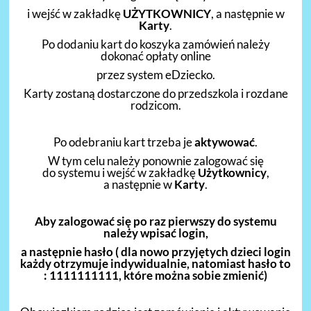
i wejść w zakładkę
UŻYTKOWNICY
, a następnie w
Karty
.
Po dodaniu kart do koszyka zamówień należy
dokonać opłaty online
przez system eDziecko.
Karty zostaną dostarczone do przedszkola i rozdane
rodzicom.
Po odebraniu kart trzeba je
aktywować
.
W tym celu należy ponownie zalogować się
do systemu i wejść w zakładkę
Użytkownicy
,
a następnie w
Karty
.
Aby zalogować się po raz pierwszy do systemu
należy wpisać login,
a następnie hasło ( dla nowo przyjętych dzieci login
każdy otrzymuje indywidualnie, natomiast
hasło to
: 1111111111, które można sobie zmienić)