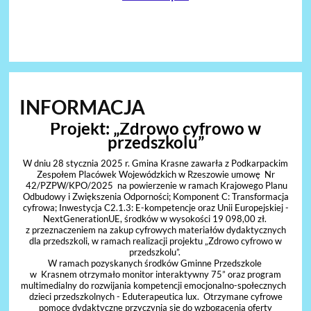
INFORMACJA
Projekt: „Zdrowo cyfrowo w
przedszkolu”
W dniu 28 stycznia 2025 r. Gmina Krasne zawarła z Podkarpackim
Zespołem Placówek Wojewódzkich w Rzeszowie umowę Nr
42/PZPW/KPO/2025 na powierzenie w ramach Krajowego Planu
Odbudowy i Zwiększenia Odporności; Komponent C: Transformacja
cyfrowa; Inwestycja C2.1.3: E-kompetencje oraz Unii Europejskiej -
NextGenerationUE, środków w wysokości 19 098,00 zł.
z przeznaczeniem na zakup cyfrowych materiałów dydaktycznych
dla przedszkoli, w ramach realizacji projektu „Zdrowo cyfrowo w
przedszkolu”.
W ramach pozyskanych środków Gminne Przedszkole
w Krasnem otrzymało monitor interaktywny 75” oraz program
multimedialny do rozwijania kompetencji emocjonalno-społecznych
dzieci przedszkolnych - Eduterapeutica lux. Otrzymane cyfrowe
pomoce dydaktyczne przyczynią się do wzbogacenia oferty