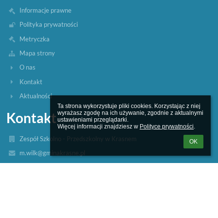
Informacje prawne
Polityka prywatności
Metryczka
Mapa strony
O nas
Kontakt
Aktualności
Ta strona wykorzystuje pliki cookies. Korzystając z niej 
Kontakt
wyrażasz zgodę na ich używanie, zgodnie z aktualnymi 
ustawieniami przeglądarki.

Więcej informacji znajdziesz w 
Polityce prywatności
.
Zespół Szkolno - Przedszkolny w Krasnem
OK
m.wilk@gminakrasne.pl
WICEDYREKTOR Małgorzata Wilk (17) 23-00-311
INTENDENT Iwona Kołodziej (17) 23-00-312
Krasne 741
36-007 Krasne
Dyrektor Zespołu Szkolno - Przedszkolnego w Krasnem - Marek