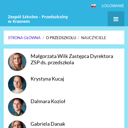
LOGOWANIE
Zespół Szkolno - Przedszkolny
w Krasnem
STRONA GŁÓWNA
/
O PRZEDSZKOLU
/
NAUCZYCIELE
Nauczyciele
Małgorzata Wilk Zastępca Dyrektora
ZSP ds. przedszkola
Krystyna Kucaj
Dalmara Kozioł
Gabriela Danak